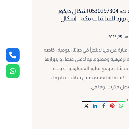
ديكورات شاشات مكة ت: 0530297304 اشكال ديكور
بورد للشاشات مكه – اشكال
2, 2023
رة عن جزء لايتجزأ في حياتنا اليومية ، خاصه
ترفيهية ومعلوماتية لاغنى عنها ، و لإبرازها
شاشات، ومع تطور التكنولوجيا أصبحت
 لاسيما اننا نصمم جبس شاشات بلازما ،
 فهل فكرت يوما في…
ك