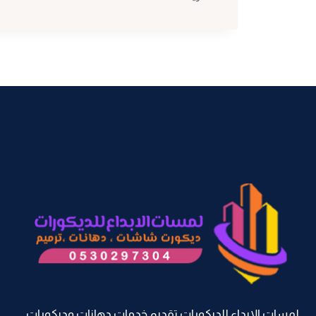
شاشات
مكة
ت:
0530297304
بديل
الرخام
للشاشات
مكة
–
خلفية
شاشة
تلفزيون
مكة
لمسات الابداع للديكورات تقديم خدمات دهانات وديكورات