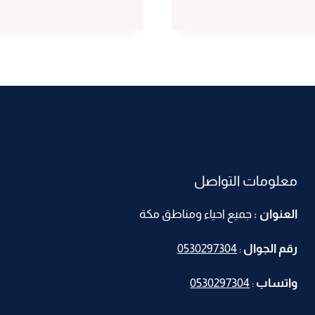
شاشات
مكة
ت:
0530297304
اشكال
ديكور
الشاشات
مكة
–
جبس
معلومات التواصل
بورد
للشاشات
العنوان :
جميع احياء ومناطق مكة
مكه
–
رقم الجوال
:
0530297304
اشكال
شاشات
واتساب
:
0530297304
خشب
مكة