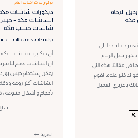
ديكورات شاشات
|
عام
فيات شاشات مكة ت: 0530297304 بديل الرخام
 مكة
الشاشات مكة – جبس 
شاشات خشب مكة
بواسطة:
معلم دهانات
ديسمبر 5
ه وجميله جدا الى
أن ديكورات شاشات مكة ،عبا
يكور بديل الرخام
ان الشاشات تقدم لنا تجربة 
في مقالتنا هذه التي
يمكن إستخدام جبس بورد 
ئد كثير عندما تقوم
الشاشات أكثر روعه ودقة ،
تك ياعزيزي العميل
بأحجام و أشكال متنوعه ،
شار
ديكورات
المزيد