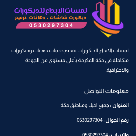
امريكي
للاسطح
مكة
–
افضل
عازل
للاسطح
لمسات الابداع للديكورات تقديم خدمات دهانات وديكورات
مكة
متكاملة في مكة المكرمة بأعلى مستوى من الجودة
والاحترافية.
معلومات التواصل
العنوان :
جميع احياء ومناطق مكة
رقم الجوال
:
0530297304
واتساب
:
0530297304