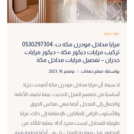
عام
|
مرايا
مرايا مداخل مودرن مكة ت: 0530297304
تركيب مرايات ديكور مكة – ديكور مرايات
جدران – تفصيل مرايات مداخل مكة
بواسطة:
معلم دهانات
نوفمبر 16, 2023
لا سيما، أن مرايا مداخل مودرن مكة أصبحت جزءًا
أساسيًا من تصميم المنزل الحديث. بينما تضيف الأناقة
والجمال إلى المدخل. أيضا فهي تعكس الذوق
والأسلوب الراقي للمالكين. بالإضافة إلى ذلك، مرايا
طويلة للمداخل ليست مجرد أداة عملية للتأكد من
المظهر قبل مغادرة المنزل، بل هي أيضًا قطعة فنية