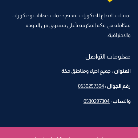
مرايات
جدران
لمسات الابداع للديكورات تقديم خدمات دهانات وديكورات
–
متكاملة في مكة المكرمة بأعلى مستوى من الجودة
تفصيل
مرايات
والاحترافية.
مداخل
مكة
معلومات التواصل
العنوان :
جميع احياء ومناطق مكة
رقم الجوال
:
0530297304
واتساب
:
0530297304