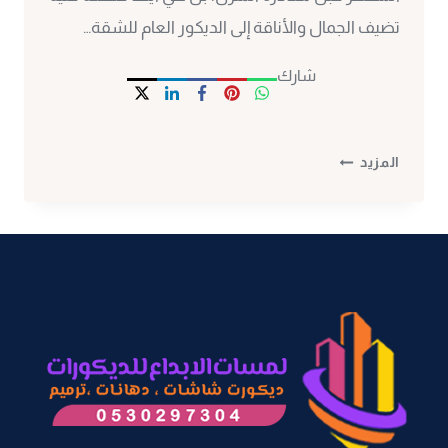
تضيف الجمال والأناقة إلى الديكور العام للشقة…
شارك
مرايا
المزيد
مداخل
مودرن
مكة
ت:
0530297304
تركيب
مرايات
ديكور
مكة
–
ديكور