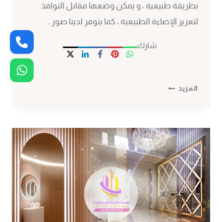
بطريقة طبيعية ، و يمكن وضعها مقابل النوافذ
لتعزيز الإضاءة الطبيعية ، كما يتوفر لدينا صور…
شارك
ديكور
المزيد
مرايا
مكة
ت:
0530297304
صور
مرايا
ديكور
مكة