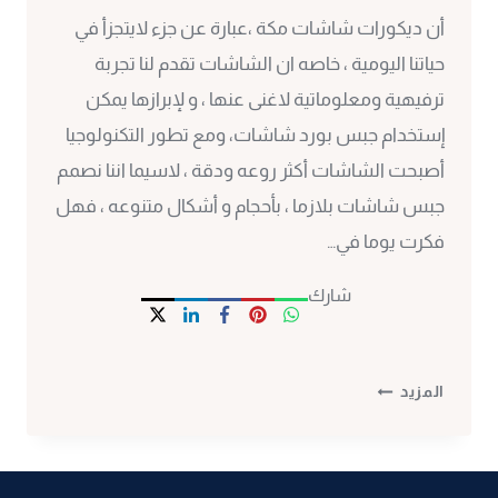
أن ديكورات شاشات مكة ،عبارة عن جزء لايتجزأ في
حياتنا اليومية ، خاصه ان الشاشات تقدم لنا تجربة
ترفيهية ومعلوماتية لاغنى عنها ، و لإبرازها يمكن
إستخدام جبس بورد شاشات، ومع تطور التكنولوجيا
أصبحت الشاشات أكثر روعه ودقة ، لاسيما اننا نصمم
جبس شاشات بلازما ، بأحجام و أشكال متنوعه ، فهل
فكرت يوما في…
شارك
ديكورات
المزيد
شاشات
مكة
ت:
0530297304