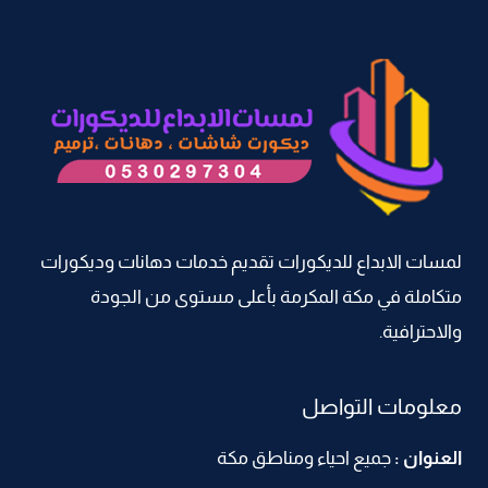
اشكال
ديكور
الشاشات
مكة
–
جبس
بورد
للشاشات
مكه
لمسات الابداع للديكورات تقديم خدمات دهانات وديكورات
–
متكاملة في مكة المكرمة بأعلى مستوى من الجودة
اشكال
شاشات
والاحترافية.
خشب
مكة
معلومات التواصل
العنوان :
جميع احياء ومناطق مكة