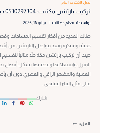
بديل الخشب
|
عام
تركيب بارتشن مكة ت: 0530297304 ديكور بارتشن بمكة
بواسطة:
معلم دهانات
يوليو 16, 2026
هناك العديد من أفكار تقسيم المساحات وف
حديثة ومبتكرة وتعد فواصل البارتشن من أشهر
حيث أن تركيب بارتشن مكة حلاً مثالياً لتقسيم
المنزل واستغلالها وتنظيمها بشكل أفضل بط
العملية والمظهر الراقي والعصري دون أن يأ
عالي مثل البناء التقليدي…
شارك
تركيب
المزيد
بارتشن