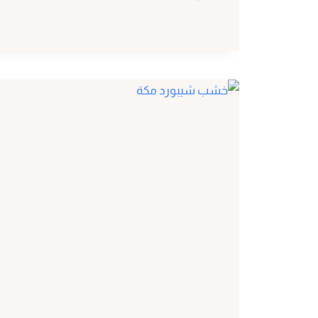
شيبورد
بمكة
ت:
0530297304
تنفيذ
دقيق
مع
أفضل
معلم
تركيب
شيبورد
مكة