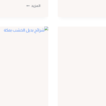
معلم
المزيد
تركيب
بديل
الخشب
مكة
ت:
0530297304
ديكور
شبيه
الخشب
مكة