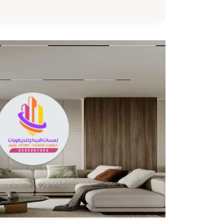
مكة
ت:
0530297304
ديكور
بارتشن
بمكة