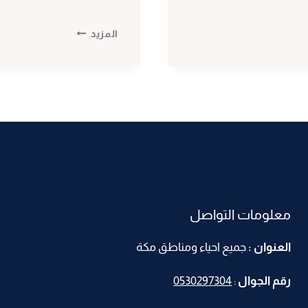
ديكورات
المزيد
بديل
الخشب
بمكة
ت:
0530297304
معلم
بديل
الخشب
مكه
–
معلومات التواصل
الوان
بديل
العنوان :
جميع احياء ومناطق مكة
الخشب
مكة
رقم الجوال
:
0530297304
–
الواح