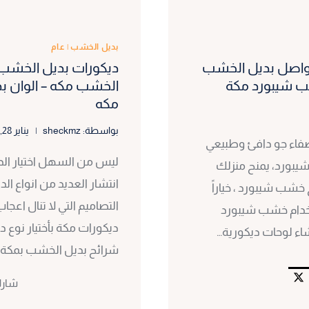
بديل الخشب
|
عام
يبورد مكة ت: 0530297304 فواصل بديل الخشب
ب شيبورد مكة
الخشب مكه – الوان ب
مكه
بواسطة:
sheckmz
يناير 28, 2023
إضفاء جو دافئ وطبيعي
ليس من السهل اختيار الد
شيبورد، يمنح منزلك
انتشار العديد من انواع ا
 خشب شيبورد ، خياراً
التصاميم التي لا تنال اعج
ستخدام خشب شيبورد
ديكورات مكة بأختيار نوع د
شاء لوحات ديكورية…
شرائح بديل الخشب بمكة ، 
شار