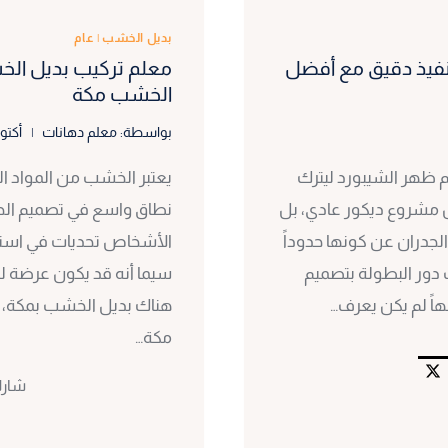
بديل الخشب
|
عام
ب شيبورد بمكة ت: 0530297304 تنفيذ دقيق مع أفضل
الخشب مكة
بواسطة:
معلم دهانات
أكتوبر 7,
م ظهر الشيبورد ليترك
يعتبر الخشب من المواد ال
يس مشروع ديكور عادي، بل
نطاق واسع في تصميم الجد
الجدران عن كونها حدوداً
الأشخاص تحديات في استخ
 دور البطولة بتصميم
سيما أنه قد يكون عرضة لل
اً لم يكن يعرف…
هناك بديل الخشب بمكة، 
مكة…
شار