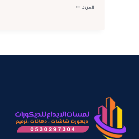
خشب
المزيد
شيبورد
مكة
ت:
0530297304
فواصل
بديل
الخشب
مكه
–
ديكور
خشب
شيبورد
–
الواح
خشب
شيبورد
مكة