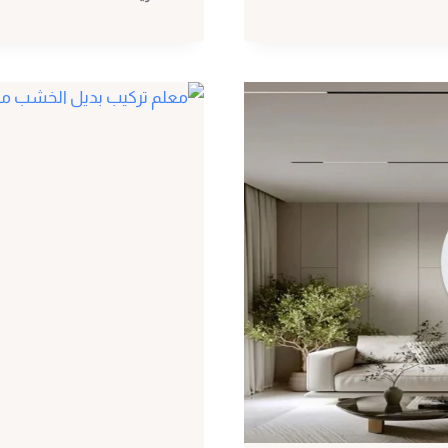
حفر
خشب
مكة
ت
:
0530297304
ديكورات
خشب
مفرغ
بمكة