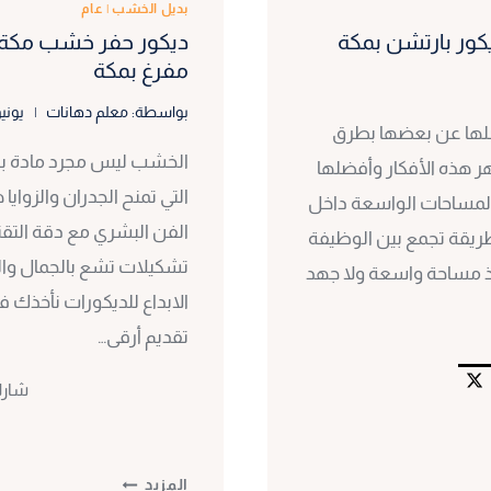
بديل الخشب
|
عام
مفرغ بمكة
بواسطة:
معلم دهانات
يونيو 26, 
صلها عن بعضها بطرق
الخشب ليس مجرد مادة بنائي
 هذه الأفكار وأفضلها
التي تمنح الجدران والزوايا
 المساحات الواسعة داخل
الفن البشري مع دقة التقنيا
ريقة تجمع بين الوظيفة
تشكيلات تشع بالجمال وا
خذ مساحة واسعة ولا جهد
الابداع للديكورات نأخذك ف
تقديم أرقى…
شار
ديكور
المزيد