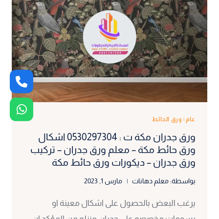
اسعار
ورق
الجدران
بمكة
–
معلم
ورق
جدران
مكة
–
عام
|
ورق الحائط
تركيب
ورق جدران مكة ت : 0530297304 اشكال
ورق
ورق حائط مكة – معلم ورق جدران – تركيب
حائط
ورق جدران – ديكورات ورق حائط مكة
مكة
بواسطة:
معلم دهانات
مارس 1, 2023
يرغب البعض بالحصول على اشكال معينة او
رسومات مخصصه على جدران منزله من المؤكد ان