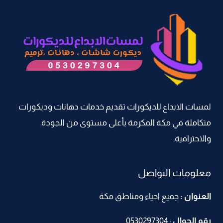
اشكال
ورق
حائط
مكة
–
معلم
ورق
جدران
لمسات الابداع للديكورات تقديم خدمات دهانات وديكورات
–
متكاملة في مكة المكرمة بأعلى مستوى من الجودة
تركيب
ورق
والاحترافية.
جدران
–
معلومات التواصل
ديكورات
ورق
العنوان :
جميع احياء ومناطق مكة
حائط
مكة
رقم الجوال
:
0530297304