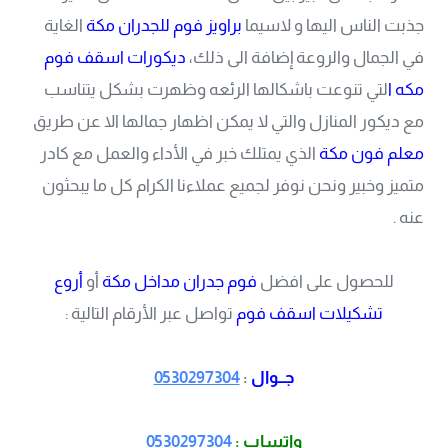
جذبت الناس اليها و لاسيما
براويز فوم للجدران مكة
الغاية
في الجمال والروعة إضافة الى ذلك،
ديكورات اسقف فوم
مكه ا
لتي تنوعت باشكالها الرئعه وظهرت بشكل يتناسب
مع ديكور المنازل والتي لا يمكن اظهار جمالها الا عن طريق
معلم فون مكة
الذي يمتلك خبر في الأداء والعمل مع كادر
متميز وخبير ونحن نوفر لجميع عملاءنا الكرام كل ما يبحثون
عنه .
للحصول على افضل
فوم جدران مداخل مكة
أو
أروع
تشكيلات اسقف فوم
تواصل عبر الأرقام التالية :
جــوال
:
0530297304
واتساب :
0530297304