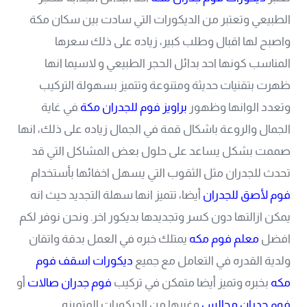
الطبيعي وتعتبر من الديكورات التي سادت بين سكان مكة
واصبح لها اقبال وطلب كبير، زياده على ذلك سعرها
المناسب كونها احد بدائل الحجر الطبيعي و لاسيما انها
ظهرت بتقنيات حديثة ومتنوعة وتتميز بسهولة التركيب
وتعدد الوانها وظهور
براويز فوم للجدران مكة
في غاية
الجمال والروعة باشكال قمة في الجمال زياده على ذلك، انها
صممت بشكل يساعد على حلول بعض المشاكل التي قد
تحدث للجدران مثل الثقوب التي يسهل اخفائها بأستخدام
فوم لأصق للجدران
أيضا، تتميز انها سهلة التجديد حيث انه
يمكن ازالتها دون كسر وتجديدها بديكور اخر. ونحن نوفر لكم
افضل
معلم فوم مكه
يمتلك خبره في العمل بدقة واتقان
ولدية القدره في التعامل مع جميع
ديكورات اسقف فوم
مكه
بخبره وتميز أيضا متمكن في تركيب
فوم جدران صالات
أو
فوم جدران مجالس
وغيرها من الديكورات المتميزه .