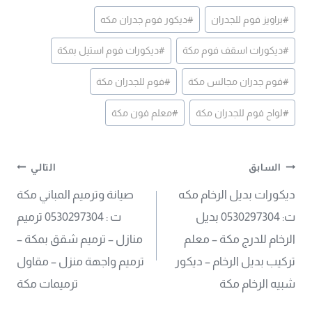
وسوم
#
براويز فوم للجدران
#
ديكور فوم جدران مكه
المقال:
#
ديكورات اسقف فوم مكة
#
ديكورات فوم استيل بمكة
#
فوم جدران مجالس مكة
#
فوم للجدران مكة
#
لواح فوم للجدران مكة
#
معلم فون مكة
تصفّح
السابق
التالي
ديكورات بديل الرخام مكه
صيانة وترميم المباني مكة
المقالات
ت: 0530297304 بديل
ت : 0530297304 ترميم
الرخام للدرج مكة – معلم
منازل – ترميم شقق بمكة –
تركيب بديل الرخام – ديكور
ترميم واجهة منزل – مقاول
شبيه الرخام مكة
ترميمات مكة