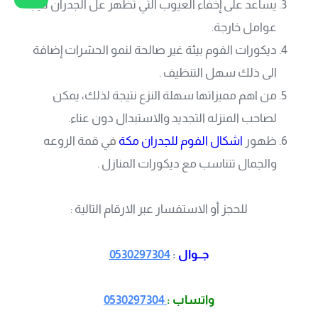
يساعد على إخفاء العيوب التي تظهر عل الجدران نتيجة
عوامل خارجة.
ديكورات الفوم بيئة غير صالحة لنمو الحشرات إضافة
الى ذلك سهل التنظيف .
من اهم مميزاتها سهلة النزع نتيجة لذلك، يمكن
لصاحب المنزله التجديد والاستبدال دون عناء.
ظهور
اشكال الفوم للجدران مكة
في قمة الروعه
والجمال تتناسب مع ديكورات المنازل .
للحجز أو الاستفسار عبر الارقام التالية :
جــوال
:
0530297304
واتساب :
0530297304