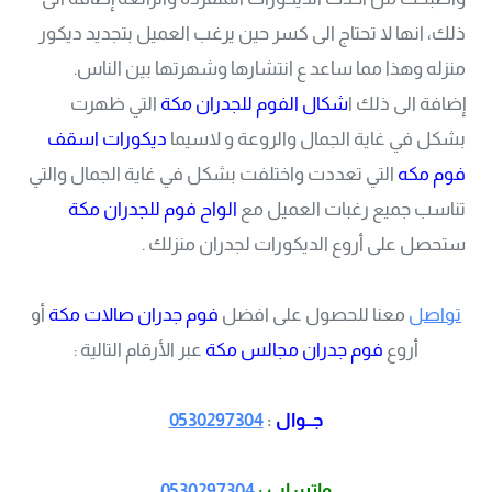
ذلك، انها لا تحتاج الى كسر حين يرغب العميل بتجديد ديكور
منزله وهذا مما ساعد ع انتشارها وشهرتها بين الناس.
إضافة الى ذلك ا
شكال الفوم للجدران مكة
التي ظهرت
بشكل في غاية الجمال والروعة و لاسيما
ديكورات اسقف
فوم مكه
التي تعددت واختلفت بشكل في غاية الجمال والتي
تناسب جميع رغبات العميل مع
الواح فوم للجدران مكة
ستحصل على أروع الديكورات لجدران منزلك .
تواصل
معنا للحصول على افضل
فوم جدران صالات مكة
أو
أروع
فوم جدران مجالس مكة
عبر الأرقام التالية :
جــوال
:
0530297304
واتساب :
0530297304