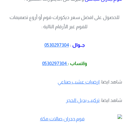
للحصول على افضل سعر ديكورات فوم أو أروع تصميمات
للفوم غبر الأرقام التالية :
جــوال
:
0530297304
واتساب :
0530297304
شاهد ايضا:
ارضيات عشب صناعي
شاهد ايضا:
تركيب بديل الحجر