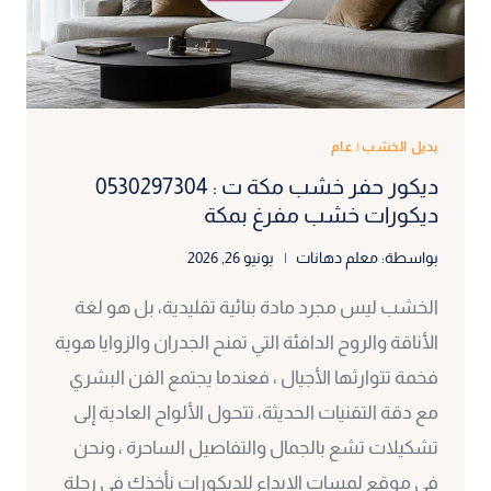
بمكة
بديل الخشب
|
عام
ديكور حفر خشب مكة ت : 0530297304
ديكورات خشب مفرغ بمكة
بواسطة:
معلم دهانات
يونيو 26, 2026
الخشب ليس مجرد مادة بنائية تقليدية، بل هو لغة
الأناقة والروح الدافئة التي تمنح الجدران والزوايا هوية
فخمة تتوارثها الأجيال ، فعندما يجتمع الفن البشري
مع دقة التقنيات الحديثة، تتحول الألواح العادية إلى
تشكيلات تشع بالجمال والتفاصيل الساحرة ، ونحن
في موقع لمسات الابداع للديكورات نأخذك في رحلة