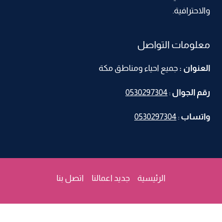
الواح
والاحترافية.
بديل
الخشب
معلومات التواصل
مكه
العنوان :
جميع احياء ومناطق مكة
رقم الجوال
:
0530297304
واتساب
:
0530297304
الرئيسية
جديد اعمالنا
اتصل بنا