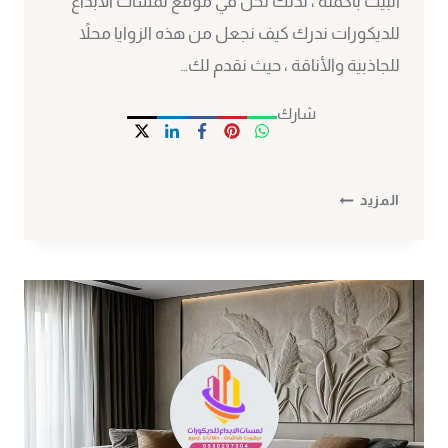
البيت بأكمله ، لذلك نحن في موقع لمسات الابداع
للديكورات ندرك كيف نجعل من هذه الزوايا محلاً
للجاذبية والأناقة ، حيث نقدم لك…
شارك
ديكور
المزيد
تحت
الدرج
مكة
ت
:
0530297304
تصاميم
ديكورات
تحت
الدرج