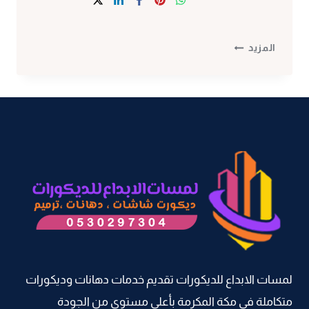
ديكورات
المزيد
بديل
الخشب
بمكة
ت:
0530297304
معلم
بديل
الخشب
مكه
–
الوان
بديل
الخشب
لمسات الابداع للديكورات تقديم خدمات دهانات وديكورات
مكة
متكاملة في مكة المكرمة بأعلى مستوى من الجودة
–