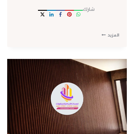
شارك
تركيب
المزيد
شيبورد
بمكة
ت:
0530297304
تنفيذ
دقيق
مع
أفضل
معلم
تركيب
شيبورد
مكة