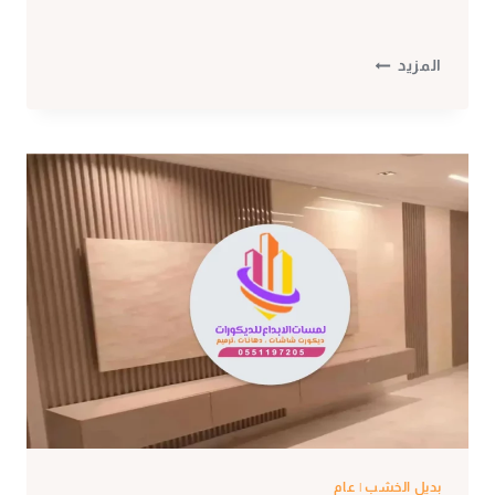
خشب
المزيد
شيبورد
مكة
ت:
0530297304
فواصل
بديل
الخشب
مكه
–
ديكور
خشب
شيبورد
–
الواح
خشب
بديل الخشب
|
عام