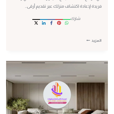
فريدة لإعادة اكتشاف منزلك عبر تقديم أرقى…
شارك
ديكور
المزيد
حفر
خشب
مكة
ت
:
0530297304
ديكورات
خشب
مفرغ
بمكة