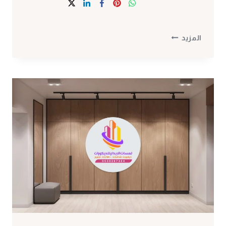
معلم
المزيد
تركيب
بديل
الخشب
مكة
ت:
0530297304
ديكور
شبيه
الخشب
مكة