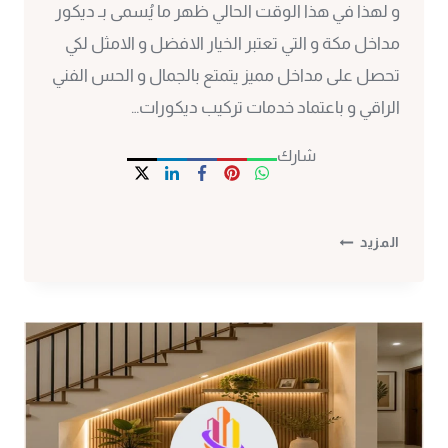
و لهذا في هذا الوقت الحالي ظهر ما يُسمى بـ ديكور
مداخل مكة و التي تعتبر الخيار الافضل و الامثل لكي
تحصل على مداخل مميز يتمتع بالجمال و الحس الفني
الراقي و باعتماد خدمات تركيب ديكورات…
شارك
ديكور
المزيد
مداخل
مكة
ت:
0530297304
–
تركيب
ديكورات
مداخل