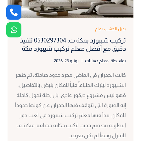
بديل الخشب
|
عام
تركيب شيبورد بمكة ت: 0530297304 تنفيذ
دقيق مع أفضل معلم تركيب شيبورد مكة
بواسطة:
معلم دهانات
يونيو 26, 2026
كانت الجدران في الماضي مجرد حدود صامتة، ثم ظهر
الشيبورد ليترك انطباعاً فنياً للمكان ينبض بالتفاصيل.
فهو ليس مشروع ديكور عادي، بل رحلة تحول كاملة.
إنه الصورة التي تتوقف فيها الجدران عن كونها حدوداً
للمكان. يبدأ فيها معلم تركيب شيبورد في لعب دور
البطولة بتصميم جديد، ليكتب حكاية مختلفة. فيكشف
للمنزل وجهاً لم يكن يعرف…