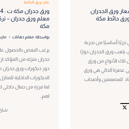
عام
|
ورق الحائط
ان 3d مكة ت: 0530297304 اسعار ورق الجدران
ورق حائط مكة
معلم ورق جدران – تر
مكة
بواسطة:
معلم دهانات
مارس 1,
جزءًا أساسيًا من تجربة
يرغب البعض بالحصول عل
يلعب ورق الجدران دورًا
جدران منزله من المؤكد ان
 تلك الأنواع من ورق
دور ديكورات ورق جدران م
ي عصرنا الحالي هي ورق
الديكورات الداخلية للمن
 الابعاد للمصممين وأصحاب
لما تبرزه من جمال داخلي ل
اهم…
شار