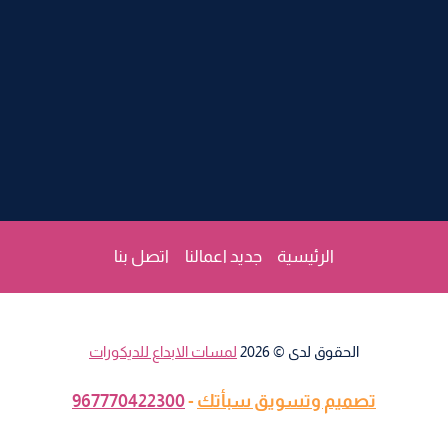
–
ديكورات
ورق
حائط
مكة
الرئيسية
جديد اعمالنا
اتصل بنا
الحقوق لدى © 2026
لمسات الابداع للديكورات
تصميم وتسويق سبأتك
-
967770422300