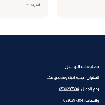
ورق
المزيد
جدران
مكة
ت
:
0530297304
اشكال
ورق
حائط
مكة
–
معلومات التواصل
معلم
ورق
العنوان :
جميع احياء ومناطق مكة
جدران
–
رقم الجوال
:
0530297304
تركيب
ورق
واتساب
:
0530297304
جدران