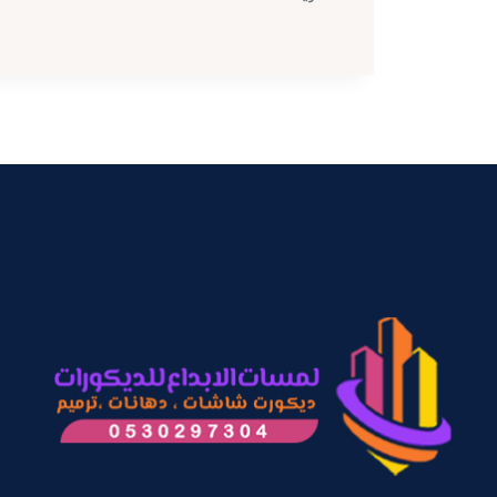
جدران
3D
مكة
ت:
0530297304
اسعار
ورق
الجدران
بمكة
–
معلم
ورق
جدران
مكة
–
تركيب
ورق
حائط