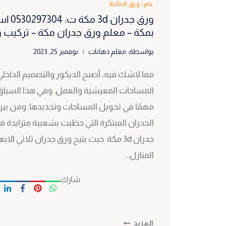
عام
|
ورق الحائط
ورق جدر
بمكة – معلم ورق جدران مكة – تركيب 
بواسطة:
معلم دهانات
نوفمبر 25, 2023
مما لاشك فيه، أصبح الديكور والتصميم الداخلي 
المساحات المعيشية والعمل. وفي هذا السياق، 
مهمًا في تحويل المساحات وتجديدها. ومن بين
الجدران المبتكرة التي حظيت بشعبية متزايدة ف
جدران 3d مكة. حيث يتيح ورق جدران ثلاثي
المنازل…
شارك
ورق
المزيد